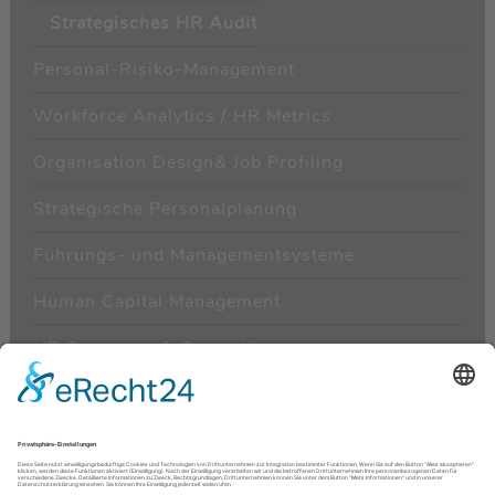
Strategisches HR Audit
Personal-Risiko-Management
Workforce Analytics / HR Metrics
Organisation Design& Job Profiling
Strategische Personalplanung
Führungs- und Managementsysteme
Human Capital Management
HR Scorecard & Controlling
HR Kundenbefragung/-segmentierung
Begleitung von Mergers & Joint Ventures
Corporate Culture Change & Integration