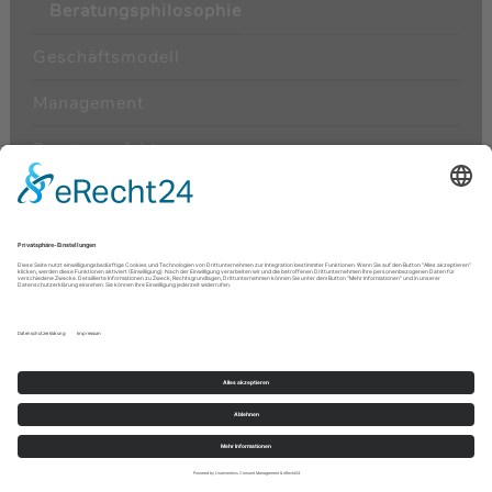
Beratungsphilosophie
Geschäftsmodell
Management
Beratungsfelder
Beraterkarriere
Aktuelle Jobangebote
Bewerbung & Kontakt
Kontakt
|
Datenschutz
|
Impressum
Jetzt kostenfrei anrufen unter Tel.
0800 300 1919
oder
Kontaktformular nutzen
Baumgartner & Partner Management Consultants GmbH
Berlin - Frankfurt - Hamburg - Köln - München