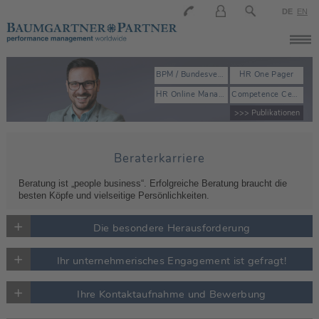
DE
EN
BPM / Bundesverband der Personalmanager
HR One Pager
HR Online Manager
Competence Center
>>> Publikationen
Beraterkarriere
Beratung ist „people business“. Erfolgreiche Beratung braucht die
besten Köpfe und vielseitige Persönlichkeiten.
+
Die besondere Herausforderung
+
Ihr unternehmerisches Engagement ist gefragt!
+
Ihre Kontaktaufnahme und Bewerbung