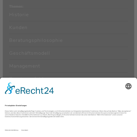
Themen:
Historie
Kunden
Beratungsphilosophie
Geschäftsmodell
Management
Beratungsfelder
Beraterkarriere
Aktuelle Jobangebote
Bewerbung & Kontakt
Kontakt
|
Datenschutz
|
Impressum